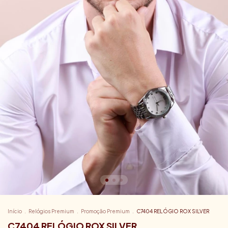
Início
.
Relógios Premium
.
Promoção Premium
.
C7404 RELÓGIO ROX SILVER
C7404 RELÓGIO ROX SILVER