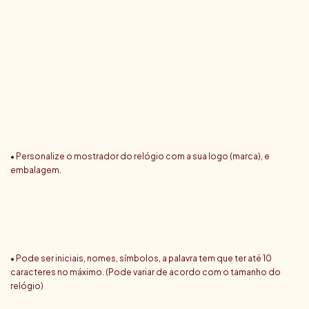
• Personalize o mostrador do relógio com a sua logo (marca), e
embalagem.
• Pode ser iniciais, nomes, símbolos, a palavra tem que ter até 10
caracteres no máximo. (Pode variar de acordo com o tamanho do
relógio)