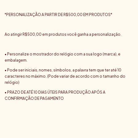
*PERSONALIZAÇÃO A PARTIR DE R$500,00 EM PRODUTOS*
Ao atingir R$500,00 em produtos você ganha a personalização.
• Personalize o mostrador do relógio com a sua logo (marca), e
embalagem.
• Pode ser iniciais, nomes, símbolos, a palavra tem que ter até 10
caracteres no máximo. (Pode variar de acordo com o tamanho do
relógio)
• PRAZO DE ATÉ 10 DIAS ÚTEIS PARA PRODUÇÃO APÓS A
CONFIRMAÇÃO DE PAGAMENTO