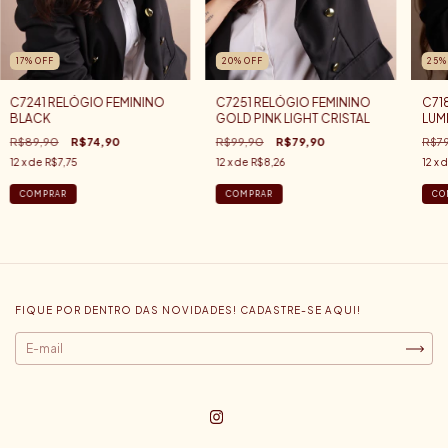
17
%
OFF
20
%
OFF
25
C7241 RELÓGIO FEMININO
C7251 RELÓGIO FEMININO
C71
BLACK
GOLD PINK LIGHT CRISTAL
LUM
R$89,90
R$74,90
R$99,90
R$79,90
R$7
12
x de
R$7,75
12
x de
R$8,26
12
x 
FIQUE POR DENTRO DAS NOVIDADES! CADASTRE-SE AQUI!