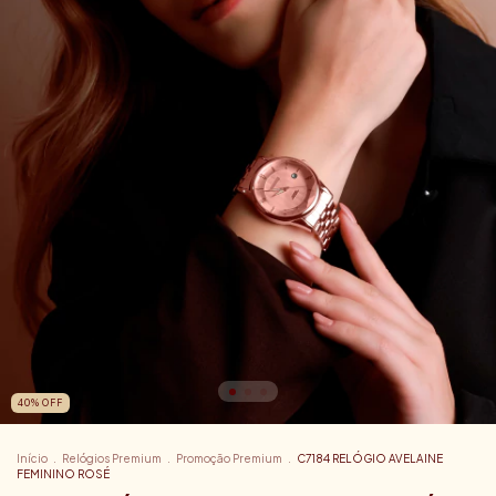
40
%
OFF
Início
.
Relógios Premium
.
Promoção Premium
.
C7184 RELÓGIO AVELAINE
FEMININO ROSÉ