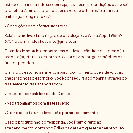
estado e sem sinais de uso, ou seja, nas mesmas condições que você
o recebeu. Além disso, é indispensável que o item esteja em sua
embalagem original, okay?
• Condições para efetuar uma troca:
Relatar o motivo da solitação de devolução via WhatsApp 11 95559-
6704 ou e-mail
clocksuporte@gmail.com
Estando de acordo com as regras de devolução, iremos trocar o(s)
produto(s), efetuar o estorno do valor devido ou gerar créditos para
futuros pedidos.
O envio ou estorno será feito à partir do momento que a devolução
chegar ao nosso escritório. Você conseguirá acompanhar através do
rastreamento da transportadora
• Fretes responsabilidade do Cliente.
• Não trabalhamos com frete reverso
• Como solicitar uma devolução por arrependimento:
Caso o produto não corresponda, você tem direito ao
arrependimento, contando 7 dias da data em que recebeu produto.