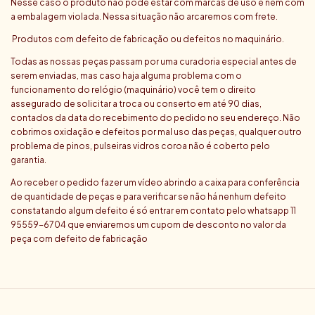
Nesse caso o produto não pode estar com marcas de uso e nem com
a embalagem violada. Nessa situação não arcaremos com frete.
Produtos com defeito de fabricação ou defeitos no maquinário.
Todas as nossas peças passam por uma curadoria especial antes de
serem enviadas, mas caso haja alguma problema com o
funcionamento do relógio (maquinário) você tem o direito
assegurado de solicitar a troca ou conserto em até 90 dias,
contados da data do recebimento do pedido no seu endereço. Não
cobrimos oxidação e defeitos por mal uso das peças, qualquer outro
problema de pinos, pulseiras vidros coroa não é coberto pelo
garantia.
Ao receber o pedido fazer um vídeo abrindo a caixa para conferência
de quantidade de peças e para verificar se não há nenhum defeito
constatando algum defeito é só entrar em contato pelo whatsapp 11
95559-6704 que enviaremos um cupom de desconto no valor da
peça com defeito de fabricação