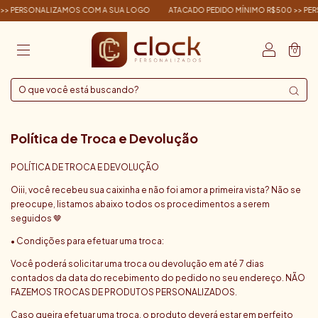
>> PERSONALIZAMOS COM A SUA LOGO
ATACADO PEDIDO MÍNIMO R$500 >> PE
0
Política de Troca e Devolução
POLÍTICA DE TROCA E DEVOLUÇÃO
Oiii, você recebeu sua caixinha e não foi amor a primeira vista? Não se
preocupe, listamos abaixo todos os procedimentos a serem
seguidos 🤎
• Condições para efetuar uma troca:
Você poderá solicitar uma troca ou devolução em até 7 dias
contados da data do recebimento do pedido no seu endereço. NÃO
FAZEMOS TROCAS DE PRODUTOS PERSONALIZADOS.
Caso queira efetuar uma troca, o produto deverá estar em perfeito